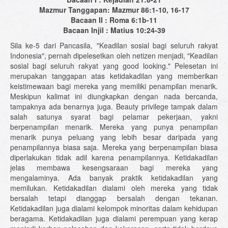
Mazmur Tanggapan: Mazmur 86:1-10, 16-17
Bacaan II : Roma 6:1b-11
Bacaan Injil : Matius 10:24-39
Sila ke-5 dari Pancasila, "Keadilan sosial bagi seluruh rakyat
Indonesia", pernah dipelesetkan oleh netizen menjadi, "Keadilan
sosial bagi seluruh rakyat yang good looking." Pelesetan ini
merupakan tanggapan atas ketidakadilan yang memberikan
keistimewaan bagi mereka yang memiliki penampilan menarik.
Meskipun kalimat ini diungkapkan dengan nada bercanda,
tampaknya ada benarnya juga. Beauty privilege tampak dalam
salah satunya syarat bagi pelamar pekerjaan, yakni
berpenampilan menarik. Mereka yang punya penampilan
menarik punya peluang yang lebih besar daripada yang
penampilannya biasa saja. Mereka yang berpenampilan biasa
diperlakukan tidak adil karena penampilannya. Ketidakadilan
jelas membawa kesengsaraan bagi mereka yang
mengalaminya. Ada banyak praktik ketidakadilan yang
memilukan. Ketidakadilan dialami oleh mereka yang tidak
bersalah tetapi dianggap bersalah dengan tekanan.
Ketidakadilan juga dialami kelompok minoritas dalam kehidupan
beragama. Ketidakadilan juga dialami perempuan yang kerap