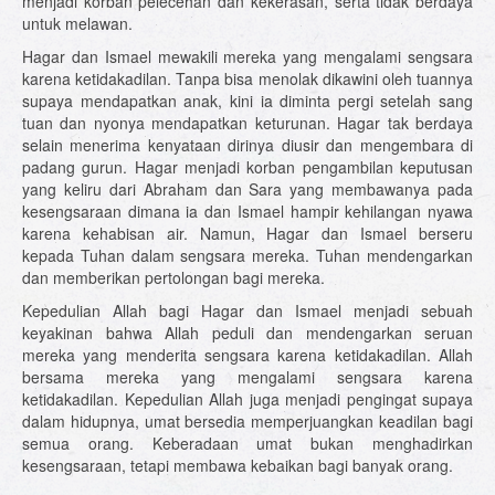
menjadi korban pelecehan dan kekerasan, serta tidak berdaya
untuk melawan.
Hagar dan Ismael mewakili mereka yang mengalami sengsara
karena ketidakadilan. Tanpa bisa menolak dikawini oleh tuannya
supaya mendapatkan anak, kini ia diminta pergi setelah sang
tuan dan nyonya mendapatkan keturunan. Hagar tak berdaya
selain menerima kenyataan dirinya diusir dan mengembara di
padang gurun. Hagar menjadi korban pengambilan keputusan
yang keliru dari Abraham dan Sara yang membawanya pada
kesengsaraan dimana ia dan Ismael hampir kehilangan nyawa
karena kehabisan air. Namun, Hagar dan Ismael berseru
kepada Tuhan dalam sengsara mereka. Tuhan mendengarkan
dan memberikan pertolongan bagi mereka.
Kepedulian Allah bagi Hagar dan Ismael menjadi sebuah
keyakinan bahwa Allah peduli dan mendengarkan seruan
mereka yang menderita sengsara karena ketidakadilan. Allah
bersama mereka yang mengalami sengsara karena
ketidakadilan. Kepedulian Allah juga menjadi pengingat supaya
dalam hidupnya, umat bersedia memperjuangkan keadilan bagi
semua orang. Keberadaan umat bukan menghadirkan
kesengsaraan, tetapi membawa kebaikan bagi banyak orang.