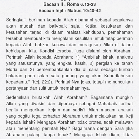
Bacaan II : Roma 6:12-23
Bacaan Injil : Matius 10:40-42
Seringkali, beriman kepada Allah dipahami sebagai segalanya
akan mudah dan baik-baik saja. Ketika kesukaran dan
kesusahan terjadi di dalam realitas kehidupan, pemahaman
tersebut membuat kita mengalami kesulitan untuk tetap beriman
kepada Allah bahkan kecewa dan meragukan Allah di dalam
kehidupan kita. Kondisi tersebut juga dialami oleh Abraham.
Perintah Allah kepada Abraham: 1) "Ambillah Ishak, anakmu
yang satusatunya, yang engkau kasihi, 2) pergilah ke tanah
Moria dan 3) persembahkanlah dia di sana sebagai kurban
bakaran pada salah satu gunung yang akan Kuberitahukan
kepadamu." (Kej. 22:2). PerintahNya jelas, tetapi memunculkan
pertanyaan dan sulit untuk memahaminya.
Sedemikian brutalkah Allah Abraham? Bagaimana mungkin
Allah yang diyakini dan dipercaya sebagai Mahabaik terlihat
begitu mengerikan, kejam dan sadis? Allah macam apakah
yang begitu tega terhadap Abraham untuk melakukan hal keji
kepada Ishak? Mengapa Abraham tidak protes, tidak melawan
atau menentang perintah-Nya? Bagaimana dengan Sara jika
Abraham pulang tanpa Ishak? Mengapa Ishak diam, tidak