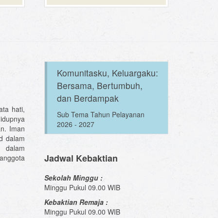
Komunitasku, Keluargaku:
Bersama, Bertumbuh,
dan Berdampak
ta hati,
Sub Tema Tahun Pelayanan
hidupnya
2026 - 2027
an. Iman
ud dalam
n dalam
Jadwal Kebaktian
anggota
Sekolah Minggu :
Minggu Pukul 09.00 WIB
Kebaktian Remaja :
Minggu Pukul 09.00 WIB