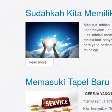
Sudahkah Kita Memili
Manusia adalah 
kepercayaan unt
luas adalah memb
melakukan peny
cara yang berkem
teknologi.
Read more ...
Memasuki Tapel Baru 
GEREJA YANG 
“Kamu semua adal
Kita bersyukur T