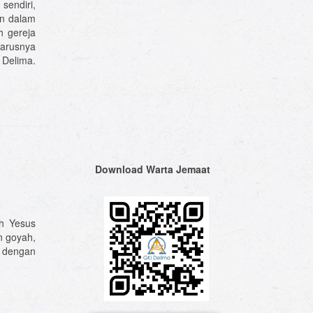
sendiri,
en dalam
h gereja
harusnya
 Delima.
Download Warta Jemaat
h Yesus
n goyah,
n dengan