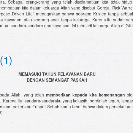
ta. Sebagai orang-orang yang telah diselamatkan kita tidak hidup 
mpatkan kita dalam keluarga Allah yang disebut Gereja. Rick Warr
pose Driven Life” menegaskan bahwa seorang Kristen tanpa sebua
pa kawanan, atau seorang anak tanpa keluarga. Karena itu sudah se
mua, saudara-saudara dan saya saat ini menjadi keluarga Allah di GKI
(1)
MEMASUKI TAHUN PELAYANAN BARU
DENGAN SEMANGAT PASKAH
epada Allah, yang telah
memberikan kepada kita kemenangan
ole
ta. Karena itu, saudara-saudaraku yang kekasih, berdirilah teguh, janga
lu dalam pekerjaan Tuhan! Sebab kamu tahu, bahwa dalam persekutua
8)