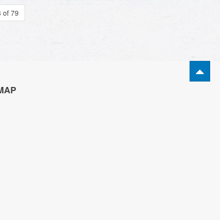
 of 79
MAP