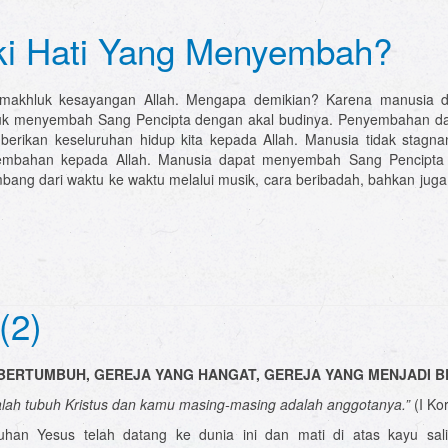
ki Hati Yang Menyembah?
makhluk kesayangan Allah. Mengapa demikian? Karena manusia di
uk menyembah Sang Pencipta dengan akal budinya. Penyembahan da
erikan keseluruhan hidup kita kepada Allah. Manusia tidak stagn
embahan kepada Allah. Manusia dapat menyembah Sang Pencipta
bang dari waktu ke waktu melalui musik, cara beribadah, bahkan jug
(2)
BERTUMBUH, GEREJA YANG HANGAT, GEREJA YANG MENJADI 
ah tubuh Kristus dan kamu masing-masing adalah anggotanya.”
(I Ko
uhan Yesus telah datang ke dunia ini dan mati di atas kayu sal